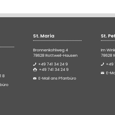
St. Maria
St. Pe
Bronnenkohlweg 4
Im Wink
78628 Rottweil-Hausen
78628 R
+49 741 34 24 9
+49 
+49 741 34 24 9
E-Ma
1 8
E-Mail ans Pfarrbüro
rbüro