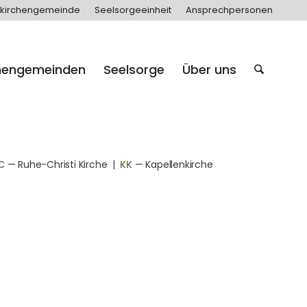
kirchengemeinde
Seelsorgeeinheit
Ansprechpersonen
hengemeinden
Seelsorge
Über uns
C
— Ruhe-Christi Kirche
|
KK
— Kapellenkirche