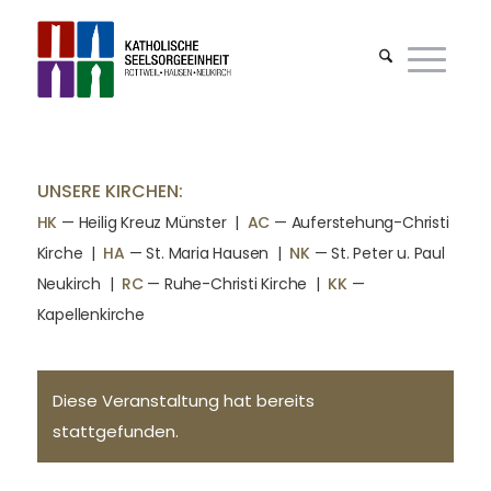
UNSERE KIRCHEN:
HK
— Heilig Kreuz Münster |
AC
— Auferstehung-Christi
Kirche
|
HA
— St. Maria Hausen
|
NK
— St. Peter u. Paul
Neukirch
|
RC
— Ruhe-Christi Kirche
|
KK
—
Kapellenkirche
Diese Veranstaltung hat bereits
stattgefunden.