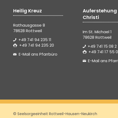
Heilig Kreuz
Auferstehung
Christi
Rathausgasse 8
78628 Rottweil
Im St. Michael 1
78628 Rottweil
+49 741 94 235 11
+49 741 94 235 20
+49 741 15 08 2
+49 741 17 55 0
E-Mail ans Pfarrbüro
E-Mail ans Pfar
© Seelsorgeeinheit Rottweil-Hausen-Neukirch