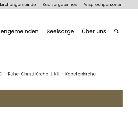
kirchengemeinde
Seelsorgeeinheit
Ansprechpersonen
hengemeinden
Seelsorge
Über uns
C
— Ruhe-Christi Kirche
|
KK
— Kapellenkirche