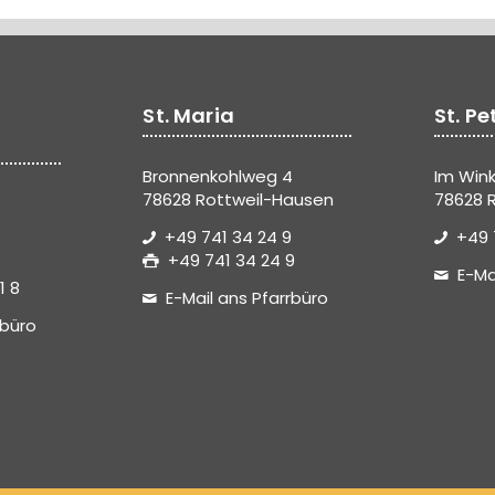
St. Maria
St. Pe
Bronnenkohlweg 4
Im Wink
78628 Rottweil-Hausen
78628 R
+49 741 34 24 9
+49 
+49 741 34 24 9
E-Ma
1 8
E-Mail ans Pfarrbüro
rbüro