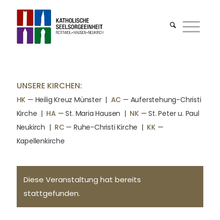
UNSERE KIRCHEN:
HK
— Heilig Kreuz Münster |
AC
— Auferstehung-Christi
Kirche
|
HA
— St. Maria Hausen
|
NK
— St. Peter u. Paul
Neukirch
|
RC
— Ruhe-Christi Kirche
|
KK
—
Kapellenkirche
Diese Veranstaltung hat bereits
stattgefunden.