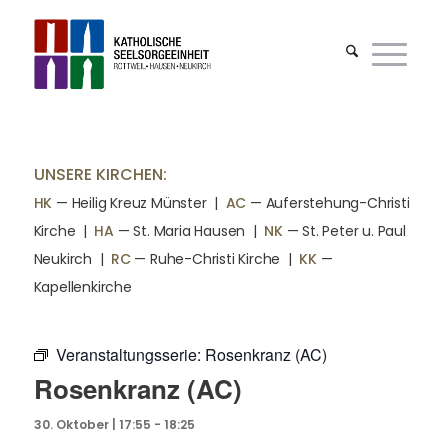
UNSERE KIRCHEN:
HK
— Heilig Kreuz Münster |
AC
— Auferstehung-Christi
Kirche
|
HA
— St. Maria Hausen
|
NK
— St. Peter u. Paul
Neukirch
|
RC
— Ruhe-Christi Kirche
|
KK
—
Kapellenkirche
Veranstaltungsserie:
Rosenkranz (AC)
Rosenkranz (AC)
30. Oktober | 17:55
-
18:25