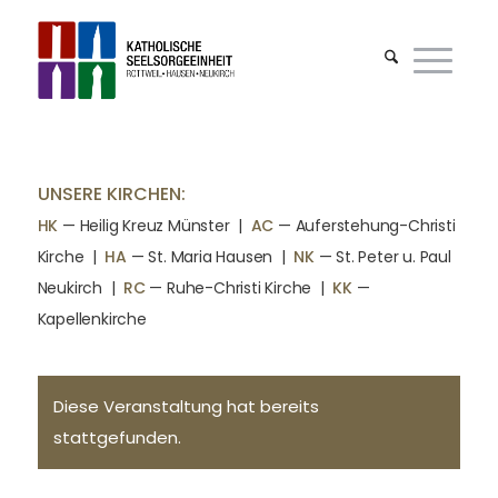
UNSERE KIRCHEN:
HK
— Heilig Kreuz Münster |
AC
— Auferstehung-Christi
Kirche
|
HA
— St. Maria Hausen
|
NK
— St. Peter u. Paul
Neukirch
|
RC
— Ruhe-Christi Kirche
|
KK
—
Kapellenkirche
Diese Veranstaltung hat bereits
stattgefunden.