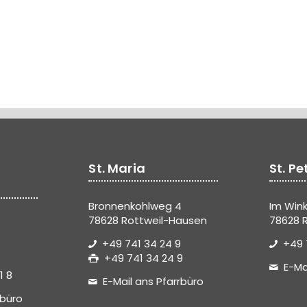
St. Maria
St. Pe
Bronnenkohlweg 4
Im Wink
78628 Rottweil-Hausen
78628 R
+49 741 34 24 9
+49 
+49 741 34 24 9
E-Ma
1 8
E-Mail ans Pfarrbüro
rbüro