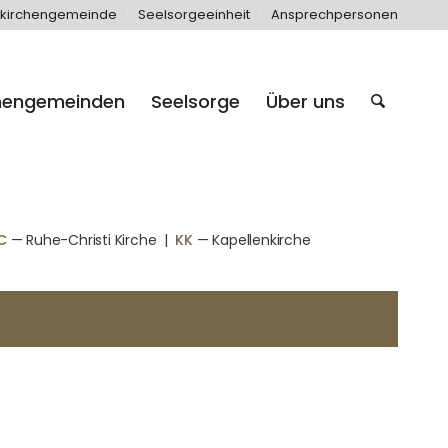
kirchengemeinde
Seelsorgeeinheit
Ansprechpersonen
hengemeinden
Seelsorge
Über uns
C
— Ruhe-Christi Kirche
|
KK
— Kapellenkirche