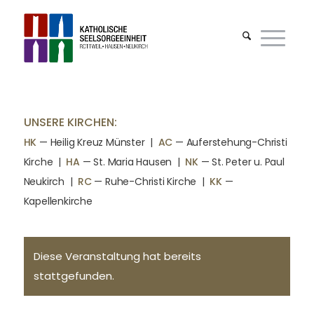
UNSERE KIRCHEN:
HK
— Heilig Kreuz Münster |
AC
— Auferstehung-Christi
Kirche
|
HA
— St. Maria Hausen
|
NK
— St. Peter u. Paul
Neukirch
|
RC
— Ruhe-Christi Kirche
|
KK
—
Kapellenkirche
Diese Veranstaltung hat bereits
stattgefunden.