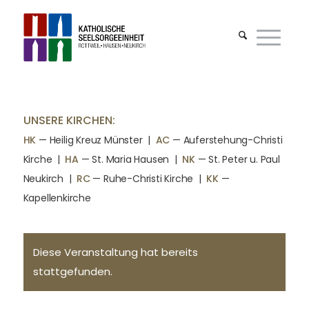
UNSERE KIRCHEN:
HK
— Heilig Kreuz Münster |
AC
— Auferstehung-Christi
Kirche
|
HA
— St. Maria Hausen
|
NK
— St. Peter u. Paul
Neukirch
|
RC
— Ruhe-Christi Kirche
|
KK
—
Kapellenkirche
Diese Veranstaltung hat bereits
stattgefunden.