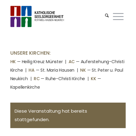
UNSERE KIRCHEN:
HK
— Heilig Kreuz Münster |
AC
— Auferstehung-Christi
Kirche
|
HA
— St. Maria Hausen
|
NK
— St. Peter u. Paul
Neukirch
|
RC
— Ruhe-Christi Kirche
|
KK
—
Kapellenkirche
Diese Veranstaltung hat bereits
stattgefunden.