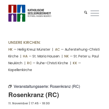
UNSERE KIRCHEN:
HK
— Heilig Kreuz Münster |
AC
— Auferstehung-Christi
Kirche
|
HA
— St. Maria Hausen
|
NK
— St. Peter u. Paul
Neukirch
|
RC
— Ruhe-Christi Kirche
|
KK
—
Kapellenkirche
Veranstaltungsserie:
Rosenkranz (RC)
Rosenkranz (RC)
11. November | 17:45
-
18:00