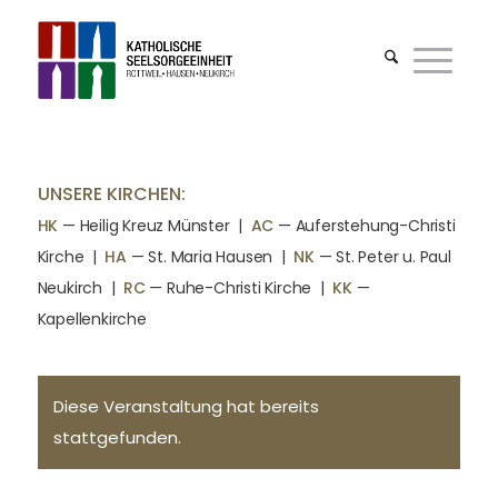
UNSERE KIRCHEN:
HK
— Heilig Kreuz Münster |
AC
— Auferstehung-Christi
Kirche
|
HA
— St. Maria Hausen
|
NK
— St. Peter u. Paul
Neukirch
|
RC
— Ruhe-Christi Kirche
|
KK
—
Kapellenkirche
Diese Veranstaltung hat bereits
stattgefunden.