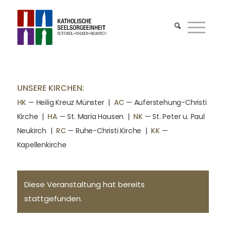
UNSERE KIRCHEN:
HK
— Heilig Kreuz Münster |
AC
— Auferstehung-Christi
Kirche
|
HA
— St. Maria Hausen
|
NK
— St. Peter u. Paul
Neukirch
|
RC
— Ruhe-Christi Kirche
|
KK
—
Kapellenkirche
Diese Veranstaltung hat bereits
stattgefunden.