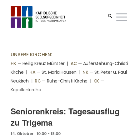
UNSERE KIRCHEN:
HK
— Heilig Kreuz Münster |
AC
— Auferstehung-Christi
Kirche
|
HA
— St. Maria Hausen
|
NK
— St. Peter u. Paul
Neukirch
|
RC
— Ruhe-Christi Kirche
|
KK
—
Kapellenkirche
Seniorenkreis: Tagesausflug
zu Trigema
14. Oktober | 10:00
-
18:00