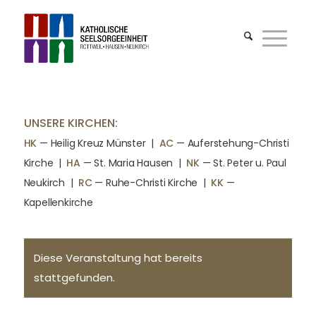
UNSERE KIRCHEN:
HK
— Heilig Kreuz Münster |
AC
— Auferstehung-Christi
Kirche
|
HA
— St. Maria Hausen
|
NK
— St. Peter u. Paul
Neukirch
|
RC
— Ruhe-Christi Kirche
|
KK
—
Kapellenkirche
Diese Veranstaltung hat bereits
stattgefunden.