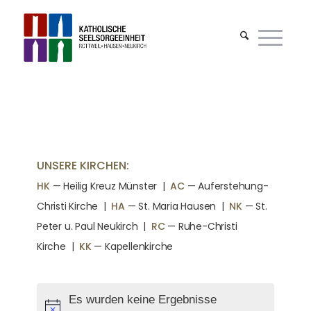
UNSERE KIRCHEN:
HK
— Heilig Kreuz Münster |
AC
— Auferstehung-
Christi Kirche
|
HA
— St. Maria Hausen
|
NK
— St.
Peter u. Paul Neukirch
|
RC
— Ruhe-Christi
Kirche
|
KK
— Kapellenkirche
Es wurden keine Ergebnisse