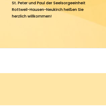
St. Peter und Paul
der Seel­sorge­einheit
Rottweil-Hausen-Neukirch heißen Sie
herz­lich will­kommen!