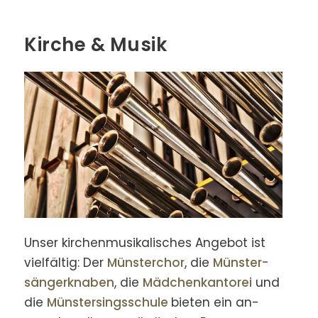
Kirche & Musik
Unser kirchen­musika­lisches Ange­bot ist
vielfältig: Der
Münster­chor
, die
Münster­
sänger­knaben
, die
Mädchen­kanto­rei
und
die
Münster­sings­schule
bieten ein an­