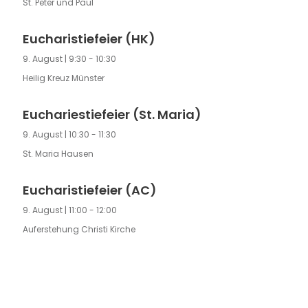
St. Peter und Paul
Eucharistiefeier (HK)
9. August | 9:30
-
10:30
Heilig Kreuz Münster
Euchariestiefeier (St. Maria)
9. August | 10:30
-
11:30
St. Maria Hausen
Eucharistiefeier (AC)
9. August | 11:00
-
12:00
Auferstehung Christi Kirche