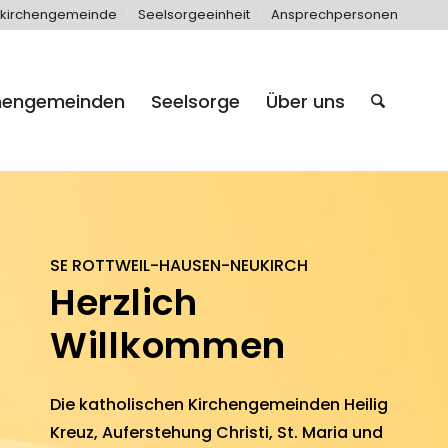
kirchengemeinde
Seelsorgeeinheit
Ansprechpersonen
hengemeinden
Seelsorge
Über uns
SE ROTTWEIL-HAUSEN-NEUKIRCH
Herzlich
Willkommen
Die katho­lischen Kirchen­ge­meinden
Heilig
Kreuz
,
Aufer­stehung Christi
,
St. Maria
und