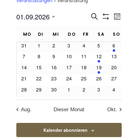
Veranstaltungen
Veranstaltung
01.09.2026
Veranstalt
Veran
Suche
Monat
Filter
Ansich
Datum
Suche
Kalender
Anzeigen
Naviga
wählen.
und
von
31
1
2
3
4
5
6
Ansichten,
Veranstaltungen
7
8
9
10
11
12
13
Navigation
14
15
16
17
18
19
20
21
22
23
24
25
26
27
28
29
30
1
2
3
4
Aug.
Dieser Monat
Okt.
Kalender abonnieren