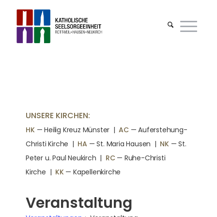
UNSERE KIRCHEN:
HK
— Heilig Kreuz Münster |
AC
— Auferstehung-
Christi Kirche
|
HA
— St. Maria Hausen
|
NK
— St.
Peter u. Paul Neukirch
|
RC
— Ruhe-Christi
Kirche
|
KK
— Kapellenkirche
Veranstaltung