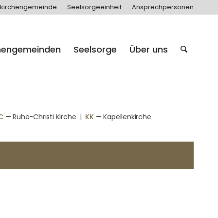
kirchengemeinde
Seelsorgeeinheit
Ansprechpersonen
hengemeinden
Seelsorge
Über uns
C
— Ruhe-Christi Kirche
|
KK
— Kapellenkirche