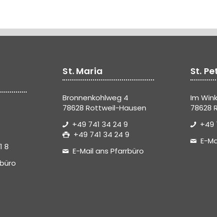
St. Maria
St. Pe
Bronnenkohlweg 4
Im Wink
78628 Rottweil-Hausen
78628 R
+49 741 34 24 9
+49 
+49 741 34 24 9
E-Ma
1 8
E-Mail ans Pfarrbüro
rbüro