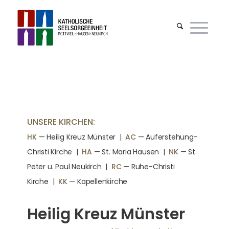
UNSERE KIRCHEN:
HK
— Heilig Kreuz Münster |
AC
— Auferstehung-
Christi Kirche
|
HA
— St. Maria Hausen
|
NK
— St.
Peter u. Paul Neukirch
|
RC
— Ruhe-Christi
Kirche
|
KK
— Kapellenkirche
Heilig Kreuz Münster