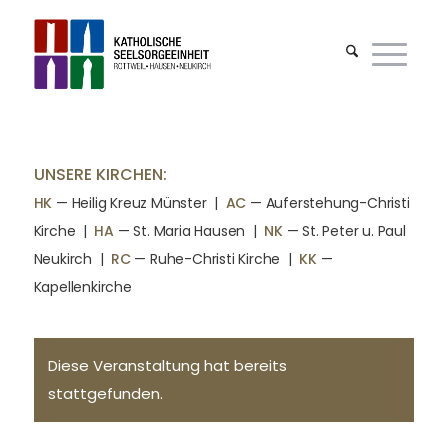
UNSERE KIRCHEN:
HK
— Heilig Kreuz Münster |
AC
— Auferstehung-Christi
Kirche
|
HA
— St. Maria Hausen
|
NK
— St. Peter u. Paul
Neukirch
|
RC
— Ruhe-Christi Kirche
|
KK
—
Kapellenkirche
Diese Veranstaltung hat bereits
stattgefunden.