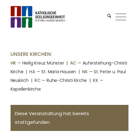
UNSERE KIRCHEN:
HK
— Heilig Kreuz Münster |
AC
— Auferstehung-Christi
Kirche
|
HA
— St. Maria Hausen
|
NK
— St. Peter u. Paul
Neukirch
|
RC
— Ruhe-Christi Kirche
|
KK
—
Kapellenkirche
Diese Veranstaltung hat bereits
stattgefunden.