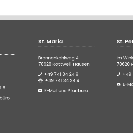
St. Maria
St. Pe
Bronnenkohlweg 4
Im Wink
78628 Rottweil-Hausen
78628 R
+49 741 34 24 9
+49 
+49 741 34 24 9
E-Ma
1 8
E-Mail ans Pfarrbüro
rbüro