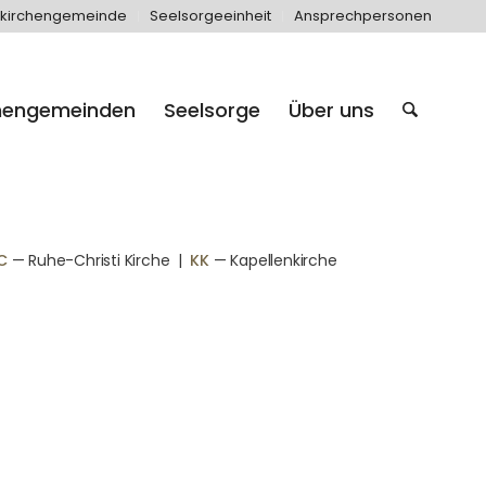
kirchengemeinde
Seelsorgeeinheit
Ansprechpersonen
hengemeinden
Seelsorge
Über uns
C
— Ruhe-Christi Kirche
|
KK
— Kapellenkirche