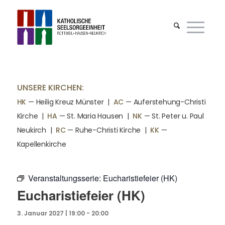
UNSERE KIRCHEN:
HK
— Heilig Kreuz Münster |
AC
— Auferstehung-Christi
Kirche
|
HA
— St. Maria Hausen
|
NK
— St. Peter u. Paul
Neukirch
|
RC
— Ruhe-Christi Kirche
|
KK
—
Kapellenkirche
Veranstaltungsserie:
Eucharistiefeier (HK)
Eucharistiefeier (HK)
3. Januar 2027 | 19:00
-
20:00