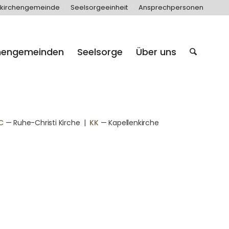
kirchengemeinde
Seelsorgeeinheit
Ansprechpersonen
hengemeinden
Seelsorge
Über uns
C
— Ruhe-Christi Kirche
|
KK
— Kapellenkirche