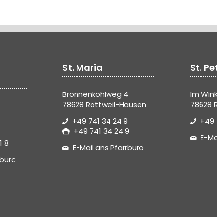
St. Maria
St. Pe
Bronnenkohlweg 4
Im Wink
78628 Rottweil-Hausen
78628 R
+49 741 34 24 9
+49 
+49 741 34 24 9
E-Ma
1 8
E-Mail ans Pfarrbüro
rbüro