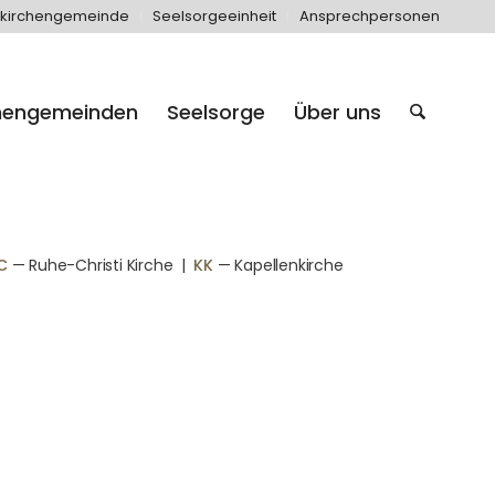
kirchengemeinde
Seelsorgeeinheit
Ansprechpersonen
hengemeinden
Seelsorge
Über uns
C
— Ruhe-Christi Kirche
|
KK
— Kapellenkirche