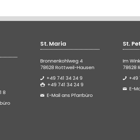
St. Maria
St. Pe
Bronnenkohlweg 4
Im Wink
78628 Rottweil-Hausen
78628 R
+49 741 34 24 9
+49 
+49 741 34 24 9
E-Ma
1 8
E-Mail ans Pfarrbüro
rbüro