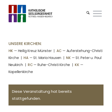
UNSERE KIRCHEN:
HK
— Heilig Kreuz Münster |
AC
— Auferstehung-Christi
Kirche
|
HA
— St. Maria Hausen
|
NK
— St. Peter u. Paul
Neukirch
|
RC
— Ruhe-Christi Kirche
|
KK
—
Kapellenkirche
Diese Veranstaltung hat bereits
stattgefunden.