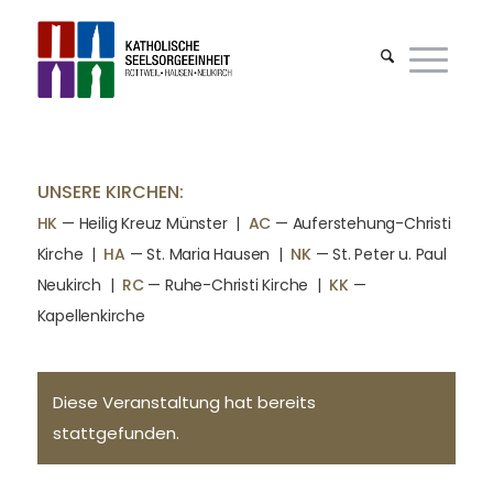
UNSERE KIRCHEN:
HK
— Heilig Kreuz Münster |
AC
— Auferstehung-Christi
Kirche
|
HA
— St. Maria Hausen
|
NK
— St. Peter u. Paul
Neukirch
|
RC
— Ruhe-Christi Kirche
|
KK
—
Kapellenkirche
Diese Veranstaltung hat bereits
stattgefunden.