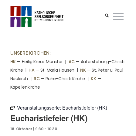
UNSERE KIRCHEN:
HK
— Heilig Kreuz Münster |
AC
— Auferstehung-Christi
Kirche
|
HA
— St. Maria Hausen
|
NK
— St. Peter u. Paul
Neukirch
|
RC
— Ruhe-Christi Kirche
|
KK
—
Kapellenkirche
Veranstaltungsserie:
Eucharistiefeier (HK)
Eucharistiefeier (HK)
18. Oktober | 9:30
-
10:30