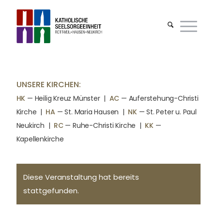
UNSERE KIRCHEN:
HK
— Heilig Kreuz Münster |
AC
— Auferstehung-Christi
Kirche
|
HA
— St. Maria Hausen
|
NK
— St. Peter u. Paul
Neukirch
|
RC
— Ruhe-Christi Kirche
|
KK
—
Kapellenkirche
Diese Veranstaltung hat bereits
stattgefunden.