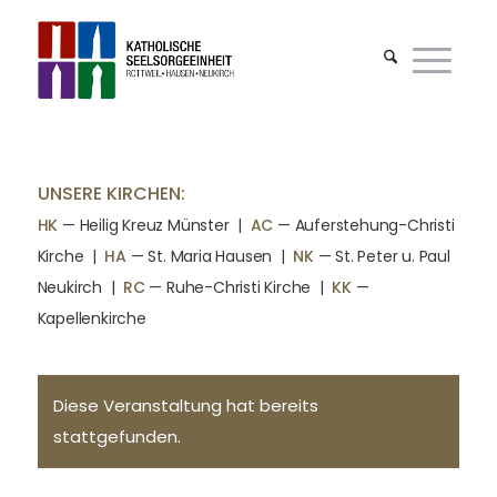
UNSERE KIRCHEN:
HK
— Heilig Kreuz Münster |
AC
— Auferstehung-Christi
Kirche
|
HA
— St. Maria Hausen
|
NK
— St. Peter u. Paul
Neukirch
|
RC
— Ruhe-Christi Kirche
|
KK
—
Kapellenkirche
Diese Veranstaltung hat bereits
stattgefunden.