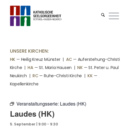
UNSERE KIRCHEN:
HK
— Heilig Kreuz Münster |
AC
— Auferstehung-Christi
Kirche
|
HA
— St. Maria Hausen
|
NK
— St. Peter u. Paul
Neukirch
|
RC
— Ruhe-Christi Kirche
|
KK
—
Kapellenkirche
Veranstaltungsserie:
Laudes (HK)
Laudes (HK)
5. September | 9:00
-
9:30