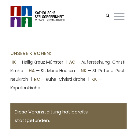
UNSERE KIRCHEN:
HK
— Heilig Kreuz Münster |
AC
— Auferstehung-Christi
Kirche
|
HA
— St. Maria Hausen
|
NK
— St. Peter u. Paul
Neukirch
|
RC
— Ruhe-Christi Kirche
|
KK
—
Kapellenkirche
Diese Veranstaltung hat bereits
stattgefunden.