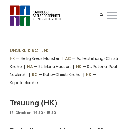
UNSERE KIRCHEN:
HK
— Heilig Kreuz Münster |
AC
— Auferstehung-Christi
Kirche
|
HA
— St. Maria Hausen
|
NK
— St. Peter u. Paul
Neukirch
|
RC
— Ruhe-Christi Kirche
|
KK
—
Kapellenkirche
Trauung (HK)
17. Oktober | 14:30
-
15:30