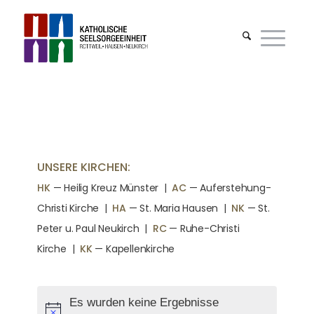
UNSERE KIRCHEN:
HK
— Heilig Kreuz Münster |
AC
— Auferstehung-
Christi Kirche
|
HA
— St. Maria Hausen
|
NK
— St.
Peter u. Paul Neukirch
|
RC
— Ruhe-Christi
Kirche
|
KK
— Kapellenkirche
Es wurden keine Ergebnisse