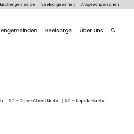
kirchengemeinde
Seelsorgeeinheit
Ansprechpersonen
hengemeinden
Seelsorge
Über uns
ch
|
RC
— Ruhe-Christi Kirche
|
KK
— Kapellenkirche