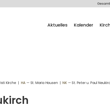
Gesamt
Aktuelles
Kalender
Kirc
sti Kirche
|
HA
— St. Maria Hausen
|
NK
— St. Peter u. Paul Neukir
ukirch