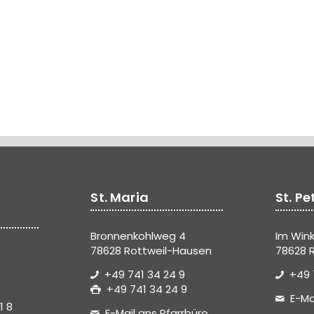
St. Maria
St. Pe
Bronnenkohlweg 4
Im Wink
78628 Rottweil-Hausen
78628 R
+49 741 34 24 9
+49 
+49 741 34 24 9
E-Ma
1 8
E-Mail ans Pfarrbüro