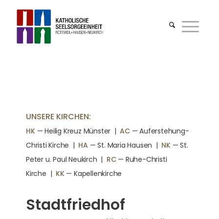
UNSERE KIRCHEN:
HK
— Heilig Kreuz Münster |
AC
— Auferstehung-
Christi Kirche
|
HA
— St. Maria Hausen
|
NK
— St.
Peter u. Paul Neukirch
|
RC
— Ruhe-Christi
Kirche
|
KK
— Kapellenkirche
Stadtfriedhof