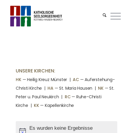
UNSERE KIRCHEN:
HK
— Heilig Kreuz Münster |
AC
— Auferstehung-
Christi Kirche
|
HA
— St. Maria Hausen
|
NK
— St.
Peter u. Paul Neukirch
|
RC
— Ruhe-Christi
Kirche
|
KK
— Kapellenkirche
Es wurden keine Ergebnisse