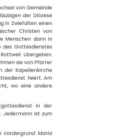
 Wechsel von Gemeinde
Gläubigen der Diözese
 in Zwiefalten einen
enischer Christen von
die Menschen dann in
e des Gottesdienstes
 Rottweil übergeben.
ahmen sie von Pfarrer
in der Kapellenkirche
tesdienst feiert. Am
cht, wo eine andere
ottesdienst in der
tt. Jedermann ist zum
m Vordergrund Maria