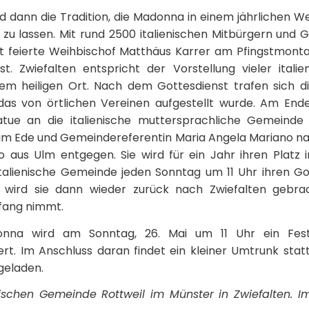
d dann die Tradition, die Madonna in einem jährlichen
zu lassen. Mit rund 2500 italienischen Mitbürgern und 
t feierte Weihbischof Matthäus Karrer am Pfingstmontag
st. Zwiefalten entspricht der Vorstellung vieler itali
nem heiligen Ort. Nach dem Gottesdienst trafen sich 
das von örtlichen Vereinen aufgestellt wurde. Am End
tue an die italienische muttersprachliche Gemeinde
liam Ede und Gemeindereferentin Maria Angela Mariano n
 aus Ulm entgegen. Sie wird für ein Jahr ihren Platz 
alienische Gemeinde jeden Sonntag um 11 Uhr ihren Got
 wird sie dann wieder zurück nach Zwiefalten gebra
fang nimmt.
nna wird am Sonntag, 26. Mai um 11 Uhr ein Festg
ert. Im Anschluss daran findet ein kleiner Umtrunk sta
ngeladen.
nischen Gemeinde Rottweil im Münster in Zwiefalten.
I