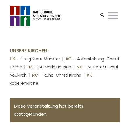
UNSERE KIRCHEN:
HK
— Heilig Kreuz Münster |
AC
— Auferstehung-Christi
Kirche
|
HA
— St. Maria Hausen
|
NK
— St. Peter u. Paul
Neukirch
|
RC
— Ruhe-Christi Kirche
|
KK
—
Kapellenkirche
Diese Veranstaltung hat bereits
stattgefunden.