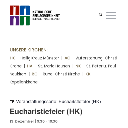
UNSERE KIRCHEN:
HK
— Heilig Kreuz Münster |
AC
— Auferstehung-Christi
Kirche
|
HA
— St. Maria Hausen
|
NK
— St. Peter u. Paul
Neukirch
|
RC
— Ruhe-Christi Kirche
|
KK
—
Kapellenkirche
Veranstaltungsserie:
Eucharistiefeier (HK)
Eucharistiefeier (HK)
13. Dezember | 9:30
-
10:30